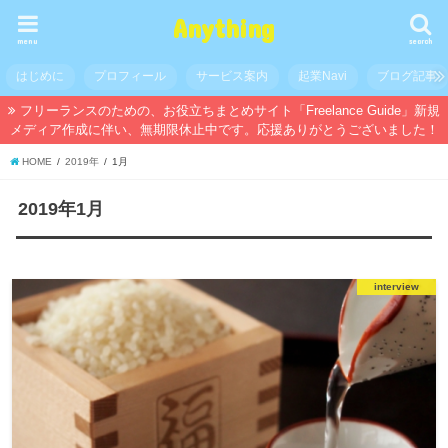
Anything
menu
search
はじめに
プロフィール
サービス案内
起業Navi
ブログ記事
フリーランスのための、お役立ちまとめサイト「Freelance Guide」新規
メディア作成に伴い、無期限休止中です。応援ありがとうございました！
HOME
2019年
1月
2019年1月
interview