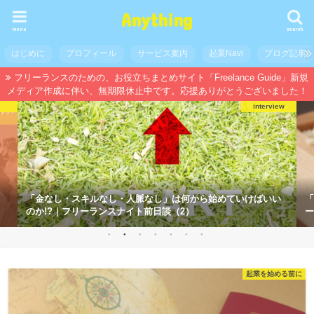
Anything
menu
search
はじめに
プロフィール
サービス案内
起業Navi
ブログ記事
フリーランスのための、お役立ちまとめサイト「Freelance Guide」新規
メディア作成に伴い、無期限休止中です。応援ありがとうございました！
interview
「金なし・スキルなし・人脈なし」は何から始めていけばいい
「
のか!?｜フリーランスナイト前日談（2）
ー
起業を始める前に