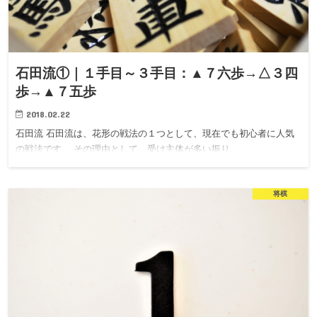
石田流①｜１手目～３手目：▲７六歩→△３四
歩→▲７五歩
2018.02.22
石田流 石田流は、花形の戦法の１つとして、現在でも初心者に人気
の戦法です。 その理由として、受け主体が多い振り…
将棋