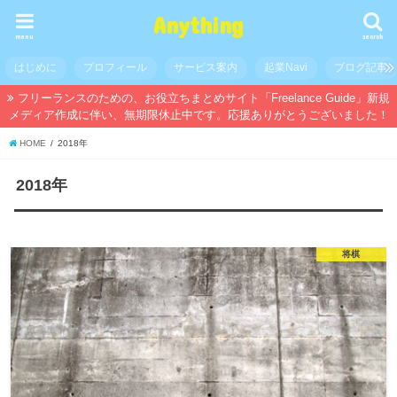
Anything
menu
search
はじめに
プロフィール
サービス案内
起業Navi
ブログ記事
フリーランスのための、お役立ちまとめサイト「Freelance Guide」新規
メディア作成に伴い、無期限休止中です。応援ありがとうございました！
HOME
2018年
2018年
将棋