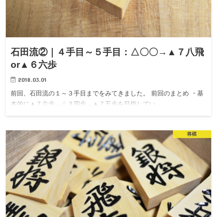
石田流②｜４手目～５手目：△〇〇→▲７八飛
or▲６六歩
2018.03.01
前回、石田流の１～３手目までをみてきました。 前回のまとめ ・基
本的に▲７六歩→△３四歩→▲７五歩を目指してい…
将棋